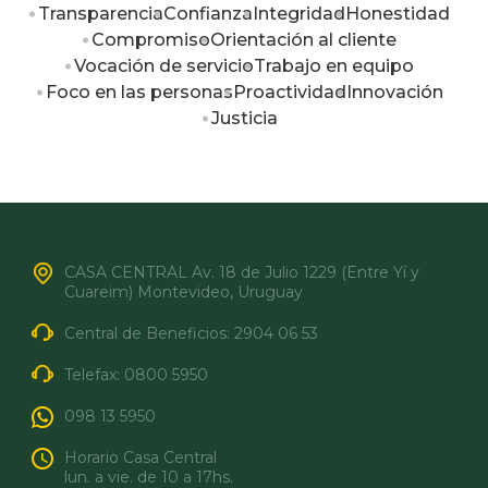
Transparencia
Confianza
Integridad
Honestidad
Compromiso
Orientación al cliente
Vocación de servicio
Trabajo en equipo
Foco en las personas
Proactividad
Innovación
Justicia
CASA CENTRAL Av. 18 de Julio 1229 (Entre Yí y
Cuareim) Montevideo, Uruguay
Central de Beneficios:
2904 06 53
Telefax:
0800 5950
098 13 5950
Horario Casa Central
lun. a vie. de 10 a 17hs.