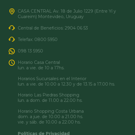
de 13:15 a 17:00 hrs.
Dirección: Brasil 642
SORIANO
CASA CENTRAL Av. 18 de Julio 1229 (Entre Yí y
Telefax: 0800 5950
Horario: De lunes a viernes de 10:00 a 12:30 y
Cuareim) Montevideo, Uruguay
de 13:15 a 17:00 hrs.
Dirección: Colón 281 entre De Castro y
TACUAREMBÓ
Careaga y Wilson Ferreira Aldunate
Central de Beneficios:
2904 06 53
Telefax: 0800 5950
Horario: De lunes a viernes de 10:00 a 12:30 y
Dirección: 25 de Mayo 229
Telefax:
0800 5950
TREINTA Y TRES
de 13:15 a 17:00 hrs.
Horario: De lunes a viernes de 10:00 a 12:30 y
Telefax: 0800 5950
de 13:15 a 17:00 hrs.
Dirección: Juan Antonio Lavalleja 1197
098 13 5950
CANELONES
Telefax: 0800 5950
Horario: De lunes a viernes de 10:00 a 12:30 y
Horario Casa Central
de 13:15 a 17:00 hrs.
Dirección: Bulevar del Bicentenario 318
lun. a vie. de 10 a 17hs.
CANELONES
Telefax: 0800 5950
Horario: De Lunes a Domingos de 11 a 22hs
Horarios Sucursales en el Interior
Dirección: Av. Giannattasio km 21
Telefax: 0800 5950
lun. a vie. de 10.00 a 12.30 y de 13.15 a 17.00 hs.
Horario: de lunes a domingo de 10.00 a 22.00
horas.
Horario Las Piedras Shopping
lun. a dom. de 11.00 a 22.00 hs.
Telefax: 0800 5950
Horario Shopping Costa Urbana
dom. a jue. de 10.00 a 21.00 hs.
vie. y sáb. de 10.00 a 22.00 hs.
Políticas de Privacidad